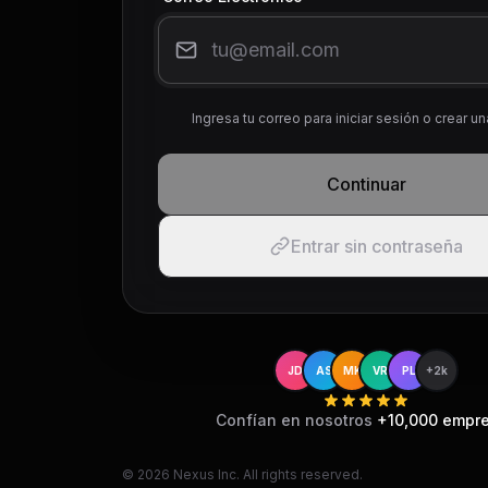
Ingresa tu correo para iniciar sesión o crear u
Continuar
Entrar sin contraseña
JD
AS
MK
VR
PL
+2k
Confían en nosotros
+10,000 empr
©
2026
Nexus Inc. All rights reserved.