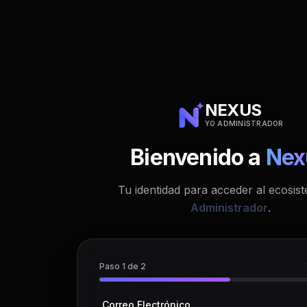
Saltar al formulario
NEXUS
YO ADMINISTRADOR
Bienvenido a
Nex
Tu identidad para acceder al ecosi
Administrador
.
Paso
1
de
2
Correo Electrónico