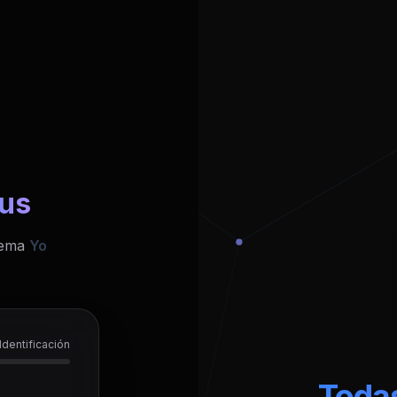
us
stema
Yo
Identificación
Todas