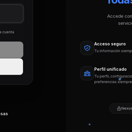
Accede con u
servic
na cuenta
Acceso seguro
Tu información siemp
Perfil unificado
Tu perfil, configuraci
preferencias siempre
Nexus 
esas