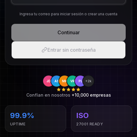
Ingresa tu correo para iniciar sesión o crear una cuenta
Continuar
Entrar sin contraseña
JD
AS
MK
VR
PL
+2k
Confían en nosotros
+10,000 empresas
99.9%
ISO
UPTIME
27001 READY